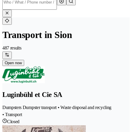
Transport in Sion
487 results
Open now
Luginbühl et Cie SA
Dumpsters Dumpster transport • Waste disposal and recycling
• Transport
Closed