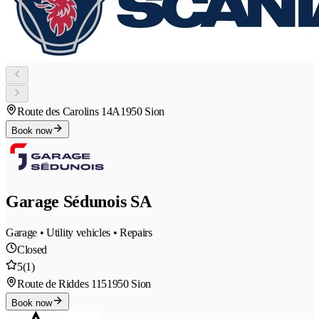
Route des Carolins 14A
1950 Sion
Book now
Garage Sédunois SA
Garage • Utility vehicles • Repairs
Closed
5
(1)
Route de Riddes 115
1950 Sion
Book now