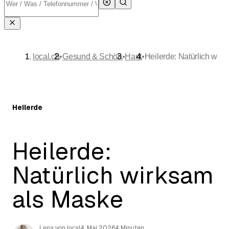
•
•
•
local.ch
Gesund & Schön
Haut
Heilerde: Natürlich wir
Heilerde
Heilerde:
Natürlich wirksam
als Maske
4. Mai 2026
4 Minuten
Lena von local