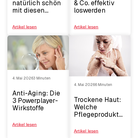
natürlich schön
& Co. effektiv
mit diesen
loswerden
natürlichen
Kosmetikprodukten!
Artikel lesen
Artikel lesen
4. Mai 2026
3 Minuten
4. Mai 2026
6 Minuten
Anti-Aging: Die
Trockene Haut:
3 Powerplayer-
Welche
Wirkstoffe
Pflegeprodukte
helfen wirklich?
Artikel lesen
Artikel lesen