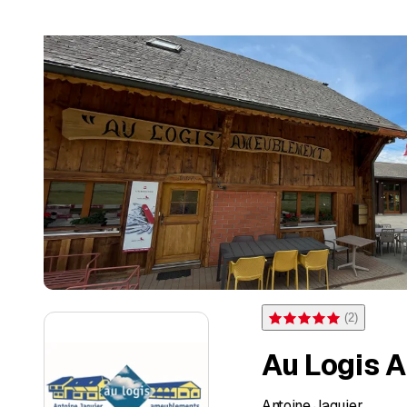
(
2
)
Bewertung 5 von 5 Sterne
Au Logis 
Antoine Jaquier