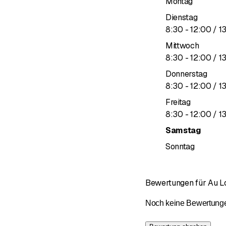
Montag
Dienstag
bis
8
:
30
-
12
:
00
/ 1
Mittwoch
bis
8
:
30
-
12
:
00
/ 1
Donnerstag
bis
8
:
30
-
12
:
00
/ 1
Freitag
bis
8
:
30
-
12
:
00
/ 1
Samstag
Sonntag
Bewertungen für Au 
Noch keine Bewertungen 