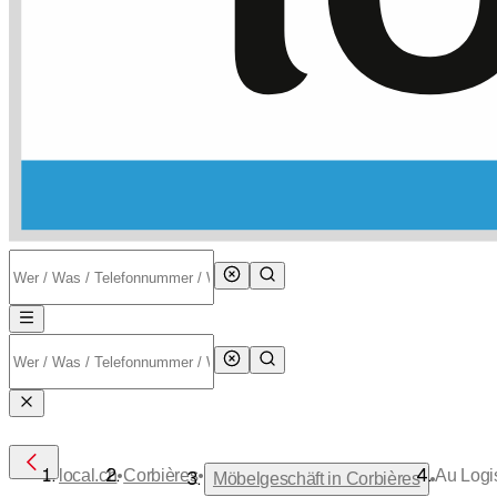
•
•
local.ch
Corbières
Au Logi
•
Möbelgeschäft in Corbières