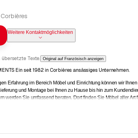
 Corbières
Weitere Kontaktmöglichkeiten
 übersetzte Texte.
Original auf Französisch anzeigen
TS Ein seit 1982 in Corbières ansässiges Unternehmen.
gen Erfahrung im Bereich Möbel und Einrichtung können wir Ihnen 
ieferung und Montage bei Ihnen zu Hause bis hin zum Kundendien
m werden Sie umfassend beraten. Dort finden Sie Möbel aller Art 
r Sie gerne zu Hause, um Sie unverbindlich zu beraten. Anschließe
anzen Schweiz an. Selbstverständlich profitieren alle unsere Pro
den zu stellen.
tere Informationen können Sie sich gerne an uns wenden oder dire