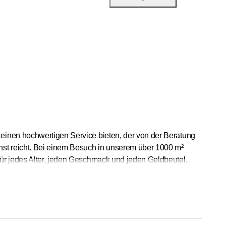
einen hochwertigen Service bieten, der von der Beratung
st reicht. Bei einem Besuch in unserem über 1000 m²
für jedes Alter, jeden Geschmack und jeden Geldbeutel.
nd bieten wir Ihnen einen kostenlosen Liefer- und
dukte von einem Kundendienst, und wir tun alles, um unsere
kt in unserem Geschäft vorbeikommen. Wir freuen uns auf