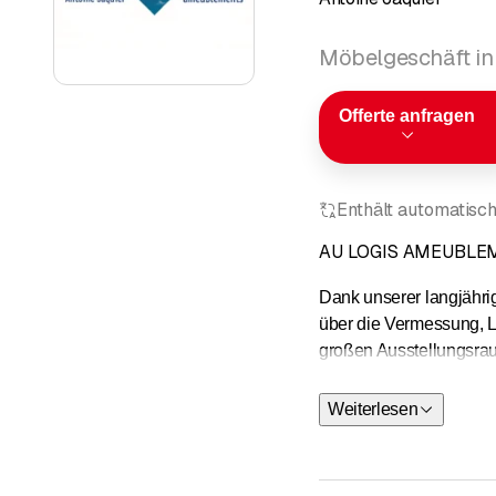
Möbelgeschäft in
Offerte anfragen
Enthält automatisch
AU LOGIS AMEUBLEMEN
Dank unserer langjähri
über die Vermessung, L
großen Ausstellungsrau
Bei Bedarf besuchen wi
Weiterlesen
Montageservice in der g
Kunden jederzeit zufrie
Bei Fragen und für wei