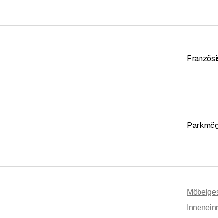
Französi
Parkmögl
Möbelges
Innenein