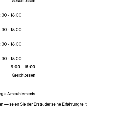
Geschlossen
bis
3
:
30
-
18
:
00
bis
3
:
30
-
18
:
00
bis
3
:
30
-
18
:
00
bis
3
:
30
-
18
:
00
bis
9
:
00
-
16
:
00
Geschlossen
Logis Ameublements
— seien Sie der Erste, der seine Erfahrung teilt