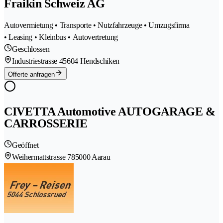
Fraikin Schweiz AG
Autovermietung • Transporte • Nutzfahrzeuge • Umzugsfirma
• Leasing • Kleinbus • Autovertretung
Geschlossen
Industriestrasse 4
5604 Hendschiken
Offerte anfragen
CIVETTA Automotive AUTOGARAGE &
CARROSSERIE
Geöffnet
Weihermattstrasse 78
5000 Aarau