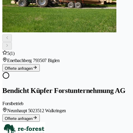
5
(1)
Enetbachberg 79
3507 Biglen
Offerte anfragen
Bendicht Küpfer Forstunternehmung AG
Forstbetrieb
Neunhaupt 502
3512 Walkringen
Offerte anfragen