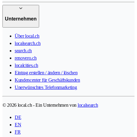
Unternehmen
Über local.ch
localsearch.ch
search.ch
renovero.ch
localcities.ch
Eintrag erstellen / ändern / löschen
Kundencenter für Geschäftskunden
Unerwünschtes Telefonmarketing
© 2026 local.ch - Ein Unternehmen von
localsearch
DE
EN
FR