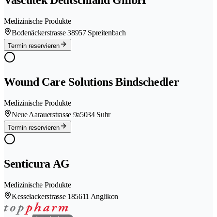
Vascutek Deutschland GmbH
Medizinische Produkte
Bodenäckerstrasse 3
8957 Spreitenbach
Termin reservieren
Wound Care Solutions Bindschedler
Medizinische Produkte
Neue Aarauerstrasse 9a
5034 Suhr
Termin reservieren
Senticura AG
Medizinische Produkte
Kesselackerstrasse 18
5611 Anglikon