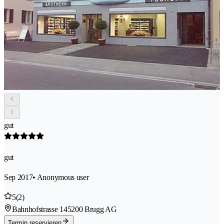
gut
gut
Sep 2017
• Anonymous user
5
(2)
Bahnhofstrasse 14
5200 Brugg AG
Termin reservieren