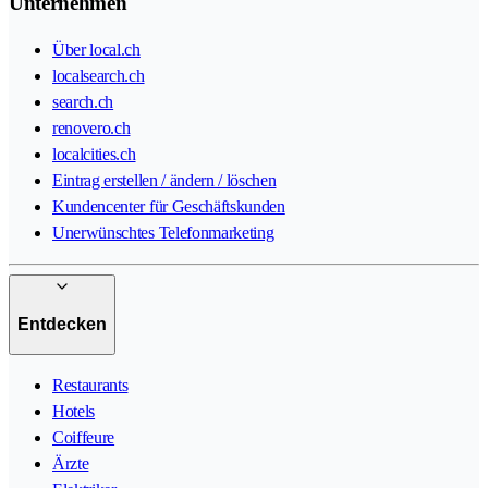
Unternehmen
Über local.ch
localsearch.ch
search.ch
renovero.ch
localcities.ch
Eintrag erstellen / ändern / löschen
Kundencenter für Geschäftskunden
Unerwünschtes Telefonmarketing
Entdecken
Restaurants
Hotels
Coiffeure
Ärzte