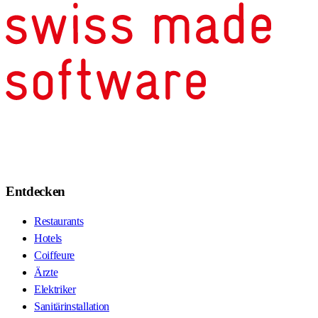
Entdecken
Restaurants
Hotels
Coiffeure
Ärzte
Elektriker
Sanitärinstallation