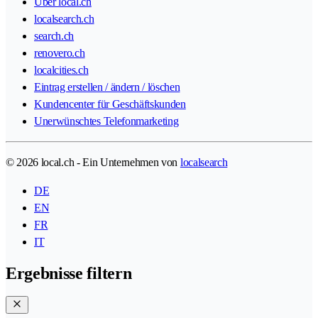
Über local.ch
localsearch.ch
search.ch
renovero.ch
localcities.ch
Eintrag erstellen / ändern / löschen
Kundencenter für Geschäftskunden
Unerwünschtes Telefonmarketing
© 2026 local.ch - Ein Unternehmen von
localsearch
DE
EN
FR
IT
Ergebnisse filtern