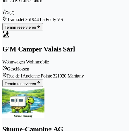
Juli 2019
• Lutz Gärten
5
(2)
Tsamodet 36
1944 La Fouly VS
Termin reservieren
G'M Camper Valais Sàrl
Wohnwagen Wohnmobile
Geschlossen
Rue de l'Ancienne Pointe 32
1920 Martigny
Termin reservieren
Simme-Camping AG