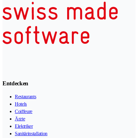
Entdecken
Restaurants
Hotels
Coiffeure
Ärzte
Elektriker
Sanitärinstallation