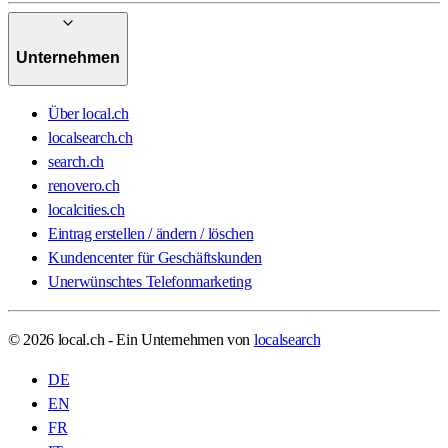
Unternehmen
Über local.ch
localsearch.ch
search.ch
renovero.ch
localcities.ch
Eintrag erstellen / ändern / löschen
Kundencenter für Geschäftskunden
Unerwünschtes Telefonmarketing
© 2026 local.ch - Ein Unternehmen von
localsearch
DE
EN
FR