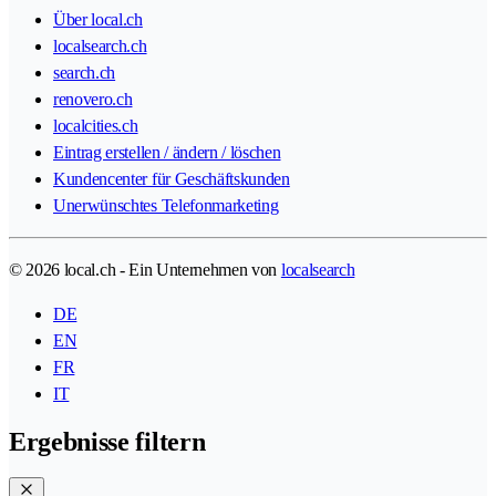
Über local.ch
localsearch.ch
search.ch
renovero.ch
localcities.ch
Eintrag erstellen / ändern / löschen
Kundencenter für Geschäftskunden
Unerwünschtes Telefonmarketing
© 2026 local.ch - Ein Unternehmen von
localsearch
DE
EN
FR
IT
Ergebnisse filtern