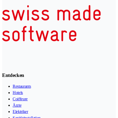
Entdecken
Restaurants
Hotels
Coiffeure
Ärzte
Elektriker
Sanitärinstallation