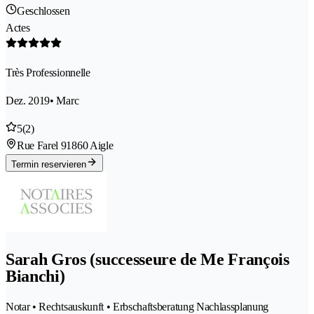
Geschlossen
Actes
Très Professionnelle
Dez. 2019
• Marc
5
(2)
Rue Farel 9
1860 Aigle
Termin reservieren
Sarah Gros (successeure de Me François
Bianchi)
Notar • Rechtsauskunft • Erbschaftsberatung Nachlassplanung