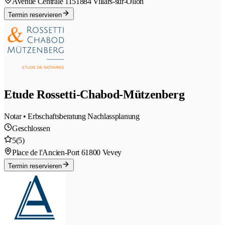
Avenue Centrale 115
1884 Villars-sur-Ollon
Termin reservieren
Etude Rossetti-Chabod-Mützenberg
Notar • Erbschaftsberatung Nachlassplanung
Geschlossen
5
(5)
Place de l'Ancien-Port 6
1800 Vevey
Termin reservieren