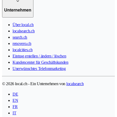
Unternehmen
Über local.ch
localsearch.ch
search.ch
renovero.ch
localcities.ch
Eintrag erstellen / ändern / löschen
Kundencenter für Geschäftskunden
Unerwünschtes Telefonmarketing
© 2026 local.ch - Ein Unternehmen von
localsearch
DE
EN
FR
IT