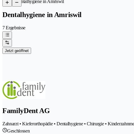
/
Dentalhygiene in Amriswil
Dentalhygiene in Amriswil
7 Ergebnisse
Jetzt geöffnet
FamilyDent AG
Zahnarzt • Kieferorthopädie • Dentalhygiene • Chirurgie • Kinderzahnme
Geschlossen