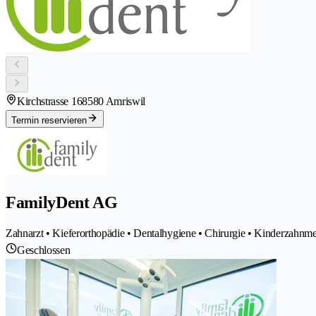
Kirchstrasse 16
8580 Amriswil
Termin reservieren
FamilyDent AG
Zahnarzt • Kieferorthopädie • Dentalhygiene • Chirurgie • Kinderzahnme
Geschlossen