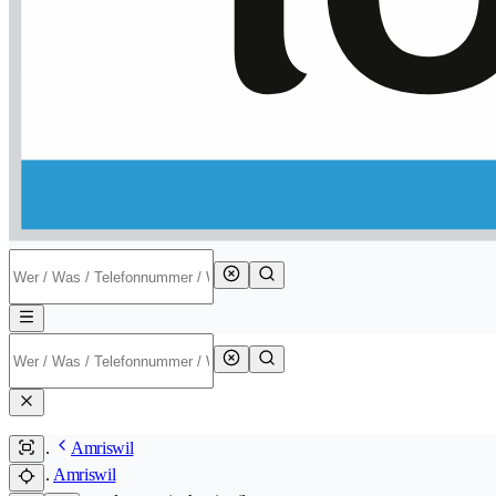
Amriswil
Amriswil