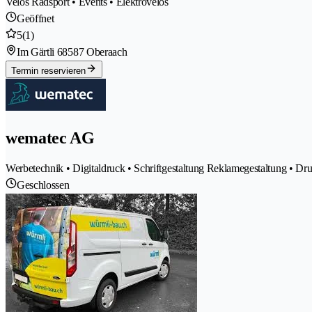
Velos Radsport • Events • Elektrovelos
Geöffnet
5
(1)
Im Gärtli 6
8587 Oberaach
Termin reservieren
wematec AG
Werbetechnik • Digitaldruck • Schriftgestaltung Reklamegestaltung • Dru
Geschlossen