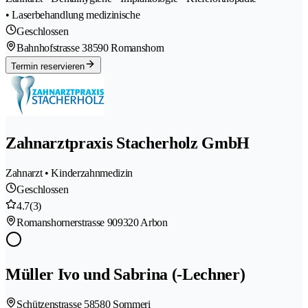
• Laserbehandlung medizinische
Geschlossen
Bahnhofstrasse 3
8590 Romanshorn
Termin reservieren
Zahnarztpraxis Stacherholz GmbH
Zahnarzt • Kinderzahnmedizin
Geschlossen
4.7
(3)
Romanshornerstrasse 90
9320 Arbon
Müller Ivo und Sabrina (-Lechner)
Schützenstrasse 5
8580 Sommeri