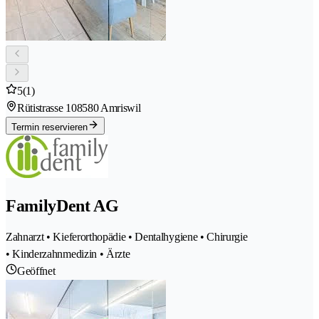
5
(1)
Rütistrasse 10
8580 Amriswil
Termin reservieren
FamilyDent AG
Zahnarzt • Kieferorthopädie • Dentalhygiene • Chirurgie
• Kinderzahnmedizin • Ärzte
Geöffnet