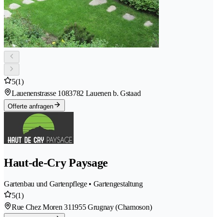
5
(1)
Lauenenstrasse 108
3782 Lauenen b. Gstaad
Offerte anfragen
Haut-de-Cry Paysage
Gartenbau und Gartenpflege • Gartengestaltung
5
(1)
Rue Chez Moren 31
1955 Grugnay (Chamoson)