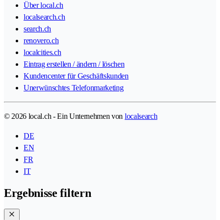
Über local.ch
localsearch.ch
search.ch
renovero.ch
localcities.ch
Eintrag erstellen / ändern / löschen
Kundencenter für Geschäftskunden
Unerwünschtes Telefonmarketing
© 2026 local.ch - Ein Unternehmen von
localsearch
DE
EN
FR
IT
Ergebnisse filtern