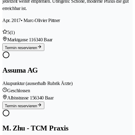
jederzeit weiter empfehlen. Übrigens: Schöne, moderne Praxis die gut
erreichbar ist.
Apr. 2017
• Marc-Olivier Pittner
5
(1)
Marktgasse 11
6340 Baar
Termin reservieren
Assuma AG
Akupunktur (ausserhalb Rubrik Ärzte)
Geschlossen
Albisstrasse 15
6340 Baar
Termin reservieren
M. Zhu - TCM Praxis