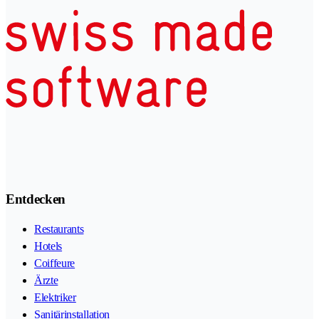
Entdecken
Restaurants
Hotels
Coiffeure
Ärzte
Elektriker
Sanitärinstallation