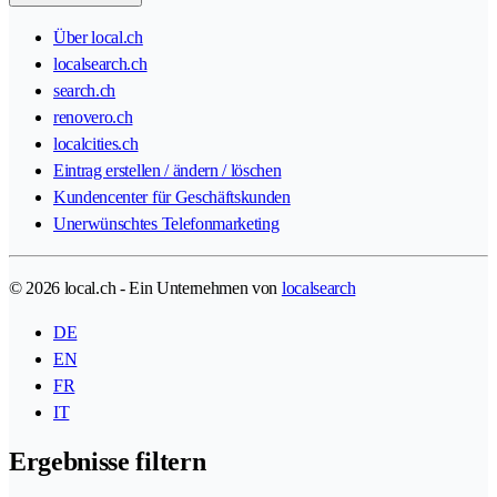
Über local.ch
localsearch.ch
search.ch
renovero.ch
localcities.ch
Eintrag erstellen / ändern / löschen
Kundencenter für Geschäftskunden
Unerwünschtes Telefonmarketing
© 2026 local.ch - Ein Unternehmen von
localsearch
DE
EN
FR
IT
Ergebnisse filtern