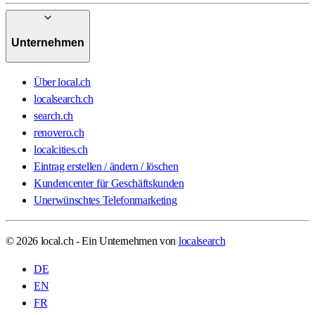
Unternehmen
Über local.ch
localsearch.ch
search.ch
renovero.ch
localcities.ch
Eintrag erstellen / ändern / löschen
Kundencenter für Geschäftskunden
Unerwünschtes Telefonmarketing
© 2026 local.ch - Ein Unternehmen von
localsearch
DE
EN
FR