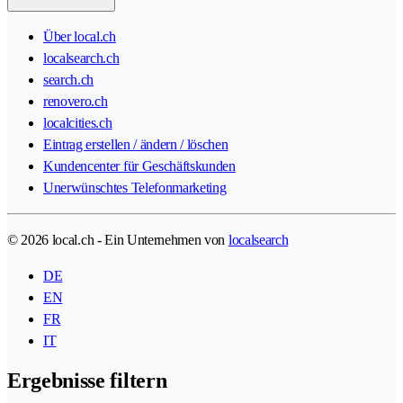
Über local.ch
localsearch.ch
search.ch
renovero.ch
localcities.ch
Eintrag erstellen / ändern / löschen
Kundencenter für Geschäftskunden
Unerwünschtes Telefonmarketing
© 2026 local.ch - Ein Unternehmen von
localsearch
DE
EN
FR
IT
Ergebnisse filtern