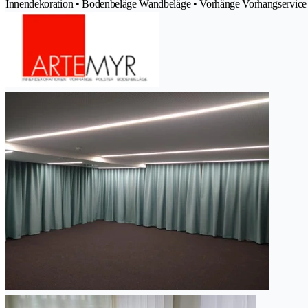
Innendekoration • Bodenbeläge Wandbeläge • Vorhänge Vorhangservice • 