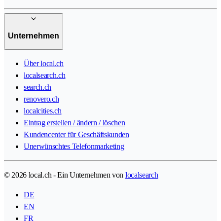
Unternehmen
Über local.ch
localsearch.ch
search.ch
renovero.ch
localcities.ch
Eintrag erstellen / ändern / löschen
Kundencenter für Geschäftskunden
Unerwünschtes Telefonmarketing
© 2026 local.ch - Ein Unternehmen von
localsearch
DE
EN
FR