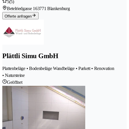
5
(5)
Betelriedgasse 16
3771 Blankenburg
Offerte anfragen
Plättli Simu GmbH
Plattenbeläge • Bodenbeläge Wandbeläge • Parkett • Renovation
• Natursteine
Geöffnet