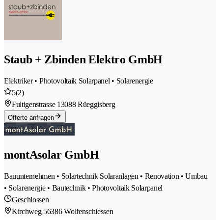
Staub + Zbinden Elektro GmbH
Elektriker • Photovoltaik Solarpanel • Solarenergie
5
(2)
Fultigenstrasse 1
3088 Rüeggisberg
Offerte anfragen
montAsolar GmbH
Bauunternehmen • Solartechnik Solaranlagen • Renovation • Umbau
• Solarenergie • Bautechnik • Photovoltaik Solarpanel
Geschlossen
Kirchweg 5
6386 Wolfenschiessen