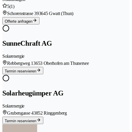
5
(1)
Schorenstrasse 39
3645 Gwatt (Thun)
Offerte anfragen
SunneChraft AG
Solarenergie
Rebbergweg 1
3653 Oberhofen am Thunersee
Termin reservieren
Solarheugümper AG
Solarenergie
Grubengasse 4
3852 Ringgenberg
Termin reservieren