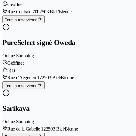
Geöffnet
Rue Centrale 70b
2503 Biel/Bienne
Termin reservieren
PureSelect signé Oweda
Online Shopping
Geöffnet
5
(1)
Rue d'Aegerten 17
2503 Biel/Bienne
Termin reservieren
Sarikaya
Online Shopping
Rue de la Gabelle 12
2503 Biel/Bienne