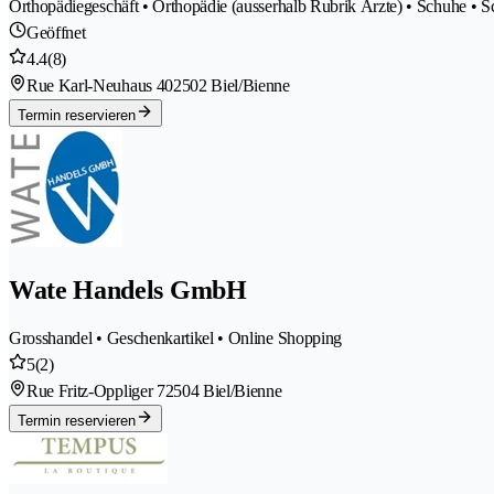
Orthopädiegeschäft • Orthopädie (ausserhalb Rubrik Ärzte) • Schuhe •
Geöffnet
4.4
(8)
Rue Karl-Neuhaus 40
2502 Biel/Bienne
Termin reservieren
Wate Handels GmbH
Grosshandel • Geschenkartikel • Online Shopping
5
(2)
Rue Fritz-Oppliger 7
2504 Biel/Bienne
Termin reservieren