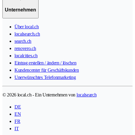
Unternehmen
Über local.ch
localsearch.ch
search.ch
renovero.ch
localcities.ch
Eintrag erstellen / ändern / löschen
Kundencenter für Geschäftskunden
Unerwünschtes Telefonmarketing
© 2026 local.ch - Ein Unternehmen von
localsearch
DE
EN
FR
IT