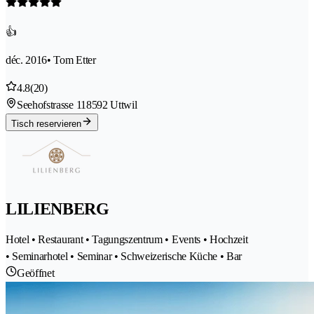
👍
déc. 2016
• Tom Etter
4.8
(20)
Seehofstrasse 11
8592 Uttwil
Tisch reservieren
LILIENBERG
Hotel • Restaurant • Tagungszentrum • Events • Hochzeit
• Seminarhotel • Seminar • Schweizerische Küche • Bar
Geöffnet