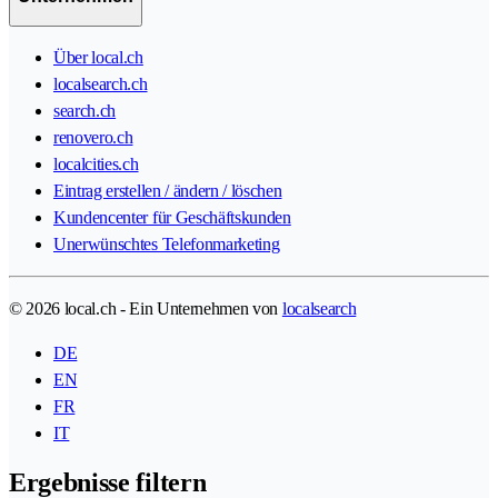
Über local.ch
localsearch.ch
search.ch
renovero.ch
localcities.ch
Eintrag erstellen / ändern / löschen
Kundencenter für Geschäftskunden
Unerwünschtes Telefonmarketing
© 2026 local.ch - Ein Unternehmen von
localsearch
DE
EN
FR
IT
Ergebnisse filtern