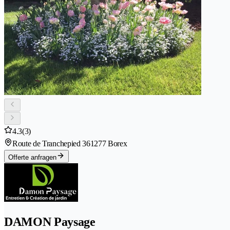
4.3
(3)
Route de Tranchepied 36
1277 Borex
Offerte anfragen
DAMON Paysage