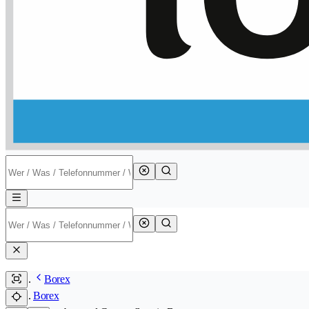
Borex
Borex