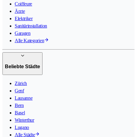
Coiffeure
Ärzte
Elektriker
Sanitärinstallation
Garagen
Alle Kategorien
Beliebte Städte
Zürich
Genf
Lausanne
Bern
Basel
Winterthur
Lugano
Alle Städte