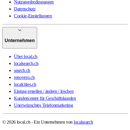
Nutzungsbedingungen
Datenschutz
Cookie-Einstellungen
Unternehmen
Über local.ch
localsearch.ch
search.ch
renovero.ch
localcities.ch
Eintrag erstellen / ändern / löschen
Kundencenter für Geschäftskunden
Unerwünschtes Telefonmarketing
© 2026 local.ch - Ein Unternehmen von
localsearch