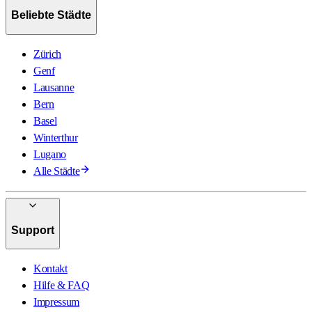
Beliebte Städte
Zürich
Genf
Lausanne
Bern
Basel
Winterthur
Lugano
Alle Städte
Support
Kontakt
Hilfe & FAQ
Impressum