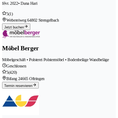
févr. 2022
• Dana Hari
5
(1)
Webereiweg 6
4802 Strengelbach
Jetzt buchen
Möbel Berger
Möbelgeschäft • Polsterei Polstermöbel • Bodenbeläge Wandbeläge
Geschlossen
5
(420)
Bifang 2
4665 Oftringen
Termin reservieren