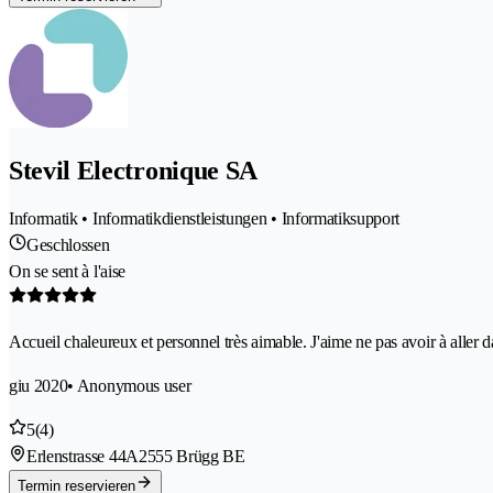
Stevil Electronique SA
Informatik • Informatikdienstleistungen • Informatiksupport
Geschlossen
On se sent à l'aise
Accueil chaleureux et personnel très aimable. J'aime ne pas avoir à aller 
giu 2020
• Anonymous user
5
(4)
Erlenstrasse 44A
2555 Brügg BE
Termin reservieren