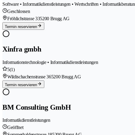
Software • Informatikdienstleistungen • Wertschriften • Informatikberatu
Geschlossen
Fröhlichstrasse 33
5200 Brugg AG
Termin reservieren
Xinfra gmbh
Informationstechnologie • Informatikdienstleistungen
5
(1)
Wildischachenstrasse 36
5200 Brugg AG
Termin reservieren
BM Consulting GmbH
Informatikdienstleistungen
Geöffnet
Sommerhaldenstrasse 18
5200 Brugg AG