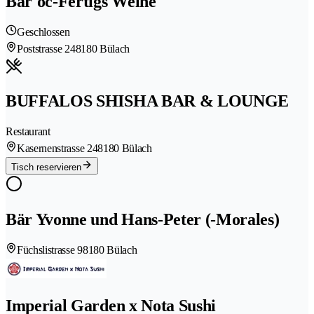
Bar'oc-Fertigs Weine
Geschlossen
Poststrasse 24
8180 Bülach
BUFFALOS SHISHA BAR & LOUNGE
Restaurant
Kasernenstrasse 24
8180 Bülach
Tisch reservieren
Bär Yvonne und Hans-Peter (-Morales)
Füchslistrasse 9
8180 Bülach
Imperial Garden x Nota Sushi