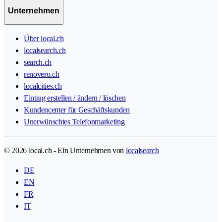
Unternehmen
Über local.ch
localsearch.ch
search.ch
renovero.ch
localcities.ch
Eintrag erstellen / ändern / löschen
Kundencenter für Geschäftskunden
Unerwünschtes Telefonmarketing
© 2026 local.ch - Ein Unternehmen von
localsearch
DE
EN
FR
IT