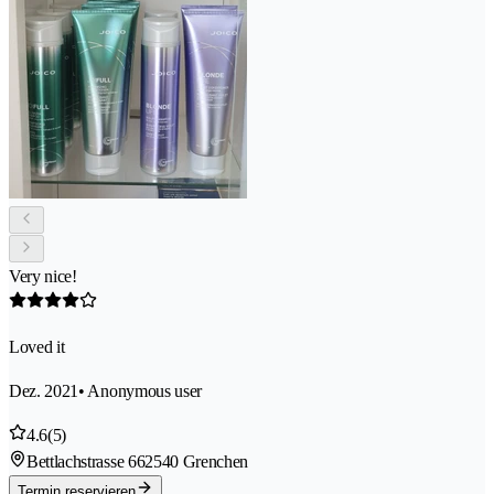
Very nice!
Loved it
Dez. 2021
• Anonymous user
4.6
(5)
Bettlachstrasse 66
2540 Grenchen
Termin reservieren