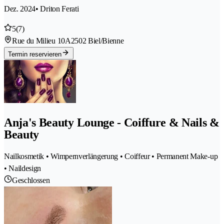
Dez. 2024
• Driton Ferati
5
(7)
Rue du Milieu 10A
2502 Biel/Bienne
Termin reservieren
Anja's Beauty Lounge - Coiffure & Nails &
Beauty
Nailkosmetik • Wimpernverlängerung • Coiffeur • Permanent Make-up
• Naildesign
Geschlossen