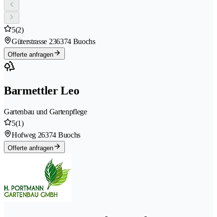
5
(2)
Güterstrasse 23
6374 Buochs
Offerte anfragen
Barmettler Leo
Gartenbau und Gartenpflege
5
(1)
Hofweg 2
6374 Buochs
Offerte anfragen