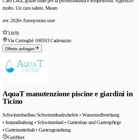
Caro Luca, grazie mille per la professionalità e tempestività. Apprezzo
molto. Un caro saluto. Mauro
avr. 2026
• Anonymous user
3.6
(9)
Via Camoghè 10
6593 Cadenazzo
Offerte anfragen
AquaT manutenzione piscine e giardini in
Ticino
Schwimmbadbau Schwimmbadzubehör • Wasseraufbereitung
• Instandhaltung • Schwimmbad • Gartenbau und Gartenpflege
• Gartenunterhalt • Gartengestaltung
Geöffnet