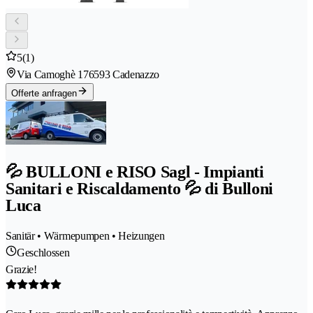
5
(1)
Via Camoghè 17
6593 Cadenazzo
Offerte anfragen
💦 BULLONI e RISO Sagl - Impianti
Sanitari e Riscaldamento 💦 di Bulloni
Luca
Sanitär • Wärmepumpen • Heizungen
Geschlossen
Grazie!