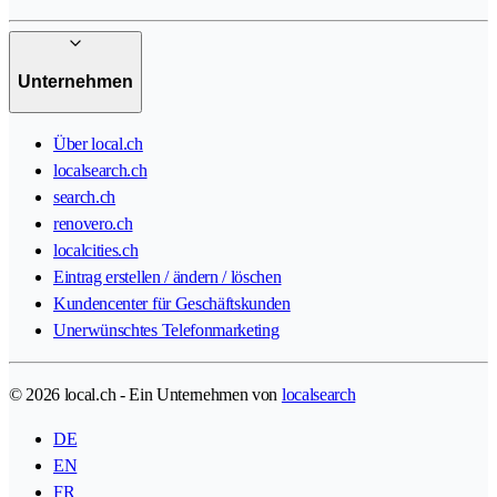
Unternehmen
Über local.ch
localsearch.ch
search.ch
renovero.ch
localcities.ch
Eintrag erstellen / ändern / löschen
Kundencenter für Geschäftskunden
Unerwünschtes Telefonmarketing
© 2026 local.ch - Ein Unternehmen von
localsearch
DE
EN
FR