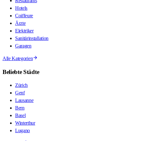
Restaurants
Hotels
Coiffeure
Ärzte
Elektriker
Sanitärinstallation
Garagen
Alle Kategorien
Beliebte Städte
Zürich
Genf
Lausanne
Bern
Basel
Winterthur
Lugano