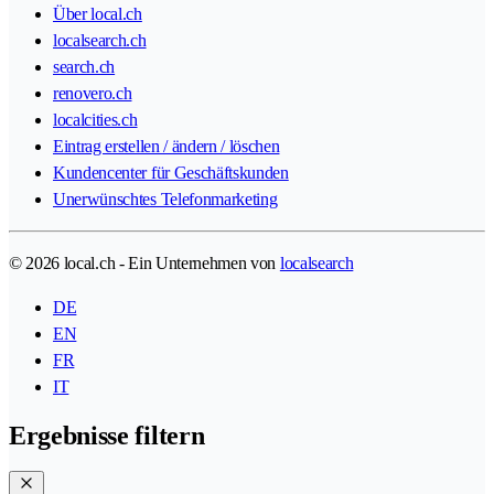
Über local.ch
localsearch.ch
search.ch
renovero.ch
localcities.ch
Eintrag erstellen / ändern / löschen
Kundencenter für Geschäftskunden
Unerwünschtes Telefonmarketing
© 2026 local.ch - Ein Unternehmen von
localsearch
DE
EN
FR
IT
Ergebnisse filtern