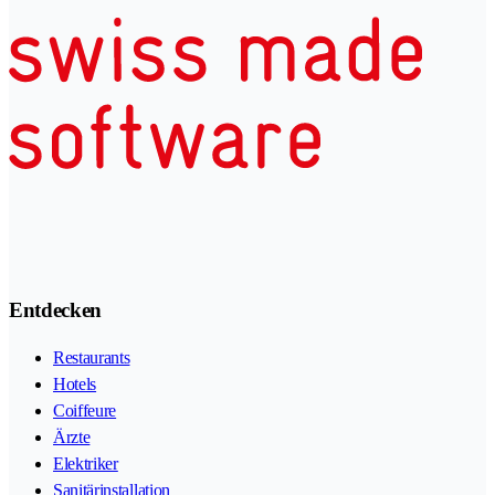
Entdecken
Restaurants
Hotels
Coiffeure
Ärzte
Elektriker
Sanitärinstallation