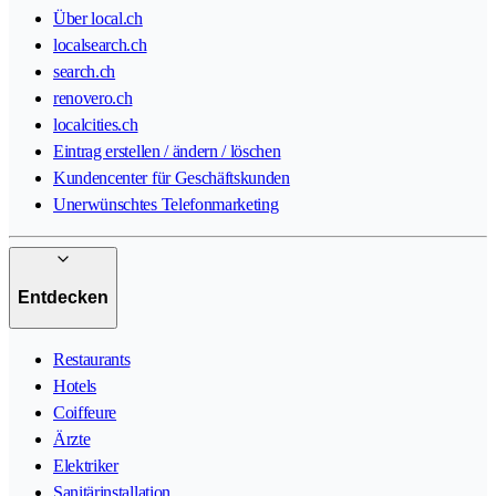
Über local.ch
localsearch.ch
search.ch
renovero.ch
localcities.ch
Eintrag erstellen / ändern / löschen
Kundencenter für Geschäftskunden
Unerwünschtes Telefonmarketing
Entdecken
Restaurants
Hotels
Coiffeure
Ärzte
Elektriker
Sanitärinstallation