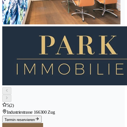
5
(2)
Industriestrasse 16
6300 Zug
Termin reservieren