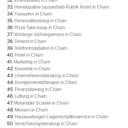
32
.
Innenausbau in Cham
33
.
Homöopathie (ausserhalb Rubrik Ärzte) in Cham
34
.
Fassaden in Cham
35
.
Personalberatung in Cham
36
.
Pizza Take Away in Cham
37
.
Vorhänge Vorhangservice in Cham
38
.
Tierarzt in Cham
39
.
Telefoninstallation in Cham
40
.
Hotel in Cham
41
.
Marketing in Cham
42
.
Kosmetik in Cham
43
.
Unternehmensberatung in Cham
44
.
Komplementärtherapie in Cham
45
.
Finanzplanung in Cham
46
.
Lüftung in Cham
47
.
Motorräder Scooter in Cham
48
.
Messen in Cham
49
.
Hauswartungen Liegenschaftenservice in Cham
50
.
Versicherungsberatung in Cham