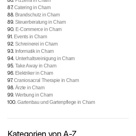
86
.
Pizzeria in Cham
87
.
Catering in Cham
88
.
Brandschutz in Cham
89
.
Steuerberatung in Cham
90
.
E-Commerce in Cham
91
.
Events in Cham
92
.
Schreinerei in Cham
93
.
Informatik in Cham
94
.
Unterhaltsreinigung in Cham
95
.
Take Away in Cham
96
.
Elektriker in Cham
97
.
Craniosacral Therapie in Cham
98
.
Ärzte in Cham
99
.
Werbung in Cham
100
.
Gartenbau und Gartenpflege in Cham
Kategorien von A-Z