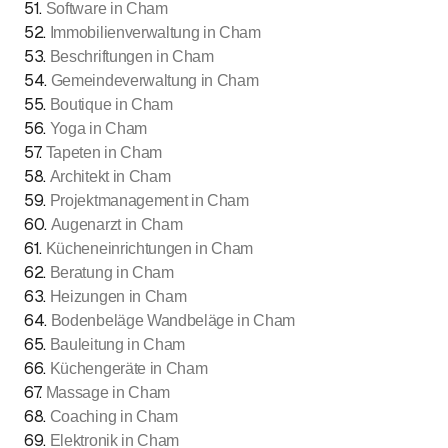
51
.
Software in Cham
52
.
Immobilienverwaltung in Cham
53
.
Beschriftungen in Cham
54
.
Gemeindeverwaltung in Cham
55
.
Boutique in Cham
56
.
Yoga in Cham
57
.
Tapeten in Cham
58
.
Architekt in Cham
59
.
Projektmanagement in Cham
60
.
Augenarzt in Cham
61
.
Kücheneinrichtungen in Cham
62
.
Beratung in Cham
63
.
Heizungen in Cham
64
.
Bodenbeläge Wandbeläge in Cham
65
.
Bauleitung in Cham
66
.
Küchengeräte in Cham
67
.
Massage in Cham
68
.
Coaching in Cham
69
.
Elektronik in Cham