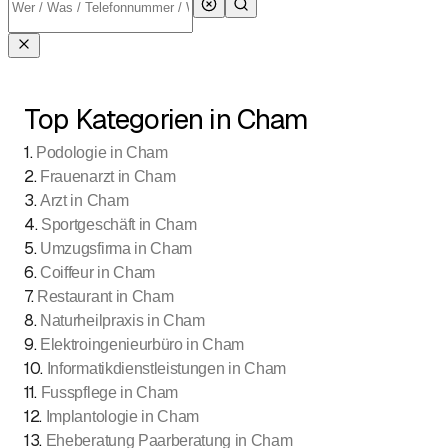
Top Kategorien in Cham
1
.
Podologie in Cham
2
.
Frauenarzt in Cham
3
.
Arzt in Cham
4
.
Sportgeschäft in Cham
5
.
Umzugsfirma in Cham
6
.
Coiffeur in Cham
7
.
Restaurant in Cham
8
.
Naturheilpraxis in Cham
9
.
Elektroingenieurbüro in Cham
10
.
Informatikdienstleistungen in Cham
11
.
Fusspflege in Cham
12
.
Implantologie in Cham
13
.
Eheberatung Paarberatung in Cham