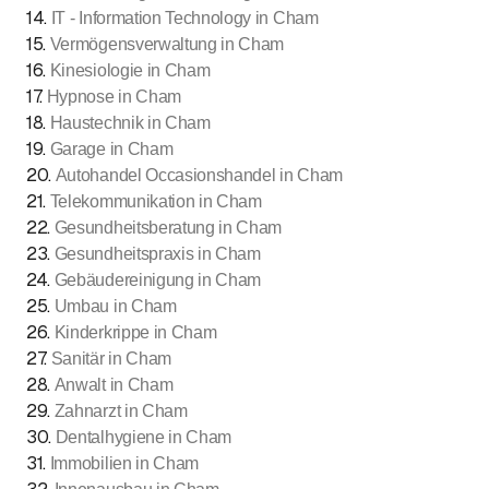
14
.
IT - Information Technology in Cham
15
.
Vermögensverwaltung in Cham
16
.
Kinesiologie in Cham
17
.
Hypnose in Cham
18
.
Haustechnik in Cham
19
.
Garage in Cham
20
.
Autohandel Occasionshandel in Cham
21
.
Telekommunikation in Cham
22
.
Gesundheitsberatung in Cham
23
.
Gesundheitspraxis in Cham
24
.
Gebäudereinigung in Cham
25
.
Umbau in Cham
26
.
Kinderkrippe in Cham
27
.
Sanitär in Cham
28
.
Anwalt in Cham
29
.
Zahnarzt in Cham
30
.
Dentalhygiene in Cham
31
.
Immobilien in Cham