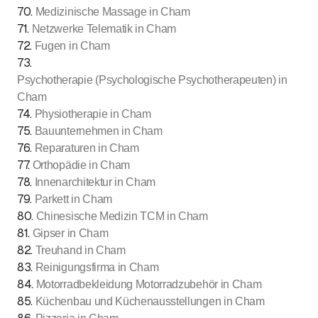
70
.
Medizinische Massage in Cham
71
.
Netzwerke Telematik in Cham
72
.
Fugen in Cham
73
.
Psychotherapie (Psychologische Psychotherapeuten) in
Cham
74
.
Physiotherapie in Cham
75
.
Bauunternehmen in Cham
76
.
Reparaturen in Cham
77
.
Orthopädie in Cham
78
.
Innenarchitektur in Cham
79
.
Parkett in Cham
80
.
Chinesische Medizin TCM in Cham
81
.
Gipser in Cham
82
.
Treuhand in Cham
83
.
Reinigungsfirma in Cham
84
.
Motorradbekleidung Motorradzubehör in Cham
85
.
Küchenbau und Küchenausstellungen in Cham