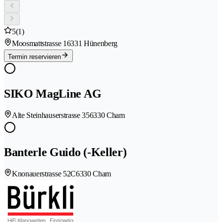
5
(1)
Moosmattstrasse 1
6331 Hünenberg
Termin reservieren
SIKO MagLine AG
Alte Steinhauserstrasse 35
6330 Cham
Banterle Guido (-Keller)
Knonauerstrasse 52C
6330 Cham