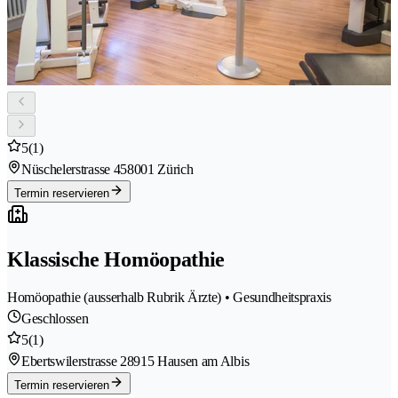
5
(1)
Nüschelerstrasse 45
8001 Zürich
Termin reservieren
Klassische Homöopathie
Homöopathie (ausserhalb Rubrik Ärzte) • Gesundheitspraxis
Geschlossen
5
(1)
Ebertswilerstrasse 2
8915 Hausen am Albis
Termin reservieren