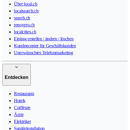
Über local.ch
localsearch.ch
search.ch
renovero.ch
localcities.ch
Eintrag erstellen / ändern / löschen
Kundencenter für Geschäftskunden
Unerwünschtes Telefonmarketing
Entdecken
Restaurants
Hotels
Coiffeure
Ärzte
Elektriker
Sanitärinstallation