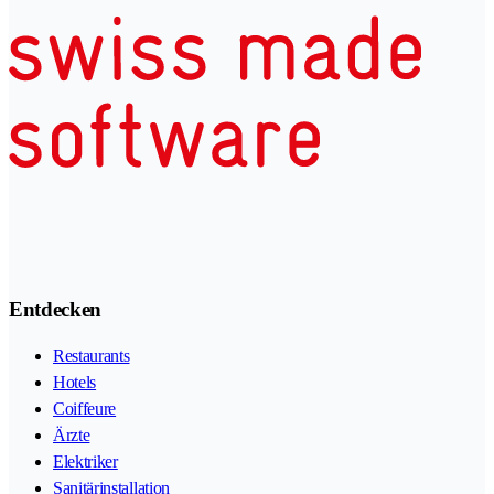
Entdecken
Restaurants
Hotels
Coiffeure
Ärzte
Elektriker
Sanitärinstallation