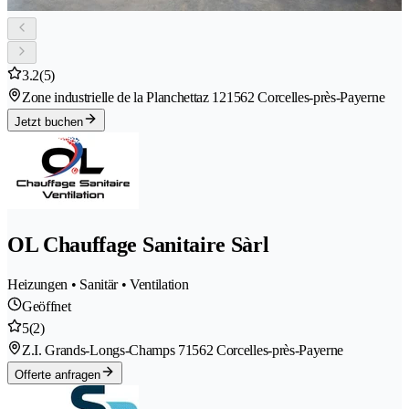
3.2
(5)
Zone industrielle de la Planchettaz 12
1562 Corcelles-près-Payerne
Jetzt buchen
OL Chauffage Sanitaire Sàrl
Heizungen • Sanitär • Ventilation
Geöffnet
5
(2)
Z.I. Grands-Longs-Champs 7
1562 Corcelles-près-Payerne
Offerte anfragen