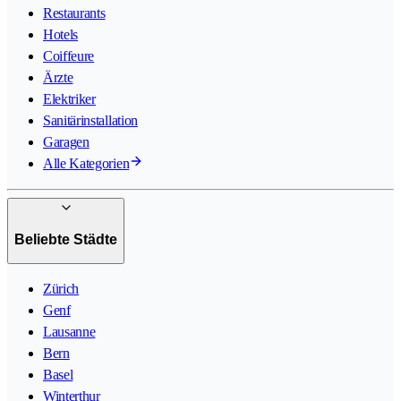
Restaurants
Hotels
Coiffeure
Ärzte
Elektriker
Sanitärinstallation
Garagen
Alle Kategorien
Beliebte Städte
Zürich
Genf
Lausanne
Bern
Basel
Winterthur