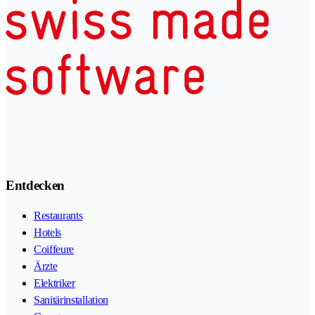
Entdecken
Restaurants
Hotels
Coiffeure
Ärzte
Elektriker
Sanitärinstallation