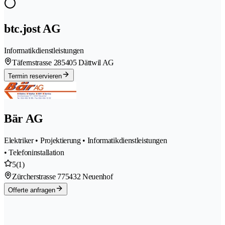
btc.jost AG
Informatikdienstleistungen
Täfernstrasse 28
5405 Dättwil AG
Termin reservieren
Bär AG
Elektriker • Projektierung • Informatikdienstleistungen
• Telefoninstallation
5
(1)
Zürcherstrasse 77
5432 Neuenhof
Offerte anfragen