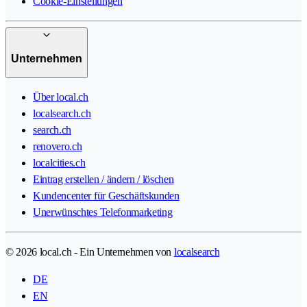
Cookie-Einstellungen
Unternehmen
Über local.ch
localsearch.ch
search.ch
renovero.ch
localcities.ch
Eintrag erstellen / ändern / löschen
Kundencenter für Geschäftskunden
Unerwünschtes Telefonmarketing
© 2026 local.ch - Ein Unternehmen von
localsearch
DE
EN