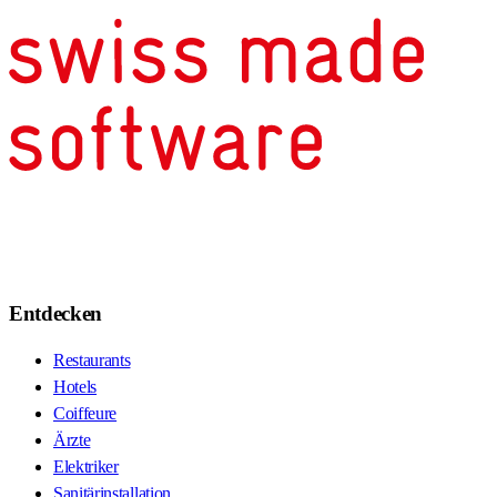
Entdecken
Restaurants
Hotels
Coiffeure
Ärzte
Elektriker
Sanitärinstallation