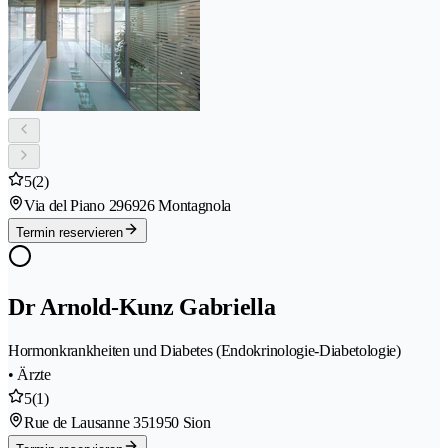
5
(2)
Via del Piano 29
6926 Montagnola
Termin reservieren
Dr Arnold-Kunz Gabriella
Hormonkrankheiten und Diabetes (Endokrinologie-Diabetologie)
• Ärzte
5
(1)
Rue de Lausanne 35
1950 Sion