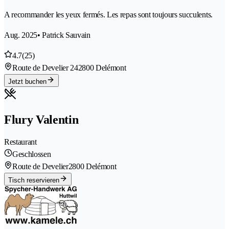
A recommander les yeux fermés. Les repas sont toujours succulents.
Aug. 2025
• Patrick Sauvain
4.7
(25)
Route de Develier 24
2800 Delémont
Jetzt buchen
Flury Valentin
Restaurant
Geschlossen
Route de Develier
2800 Delémont
Tisch reservieren